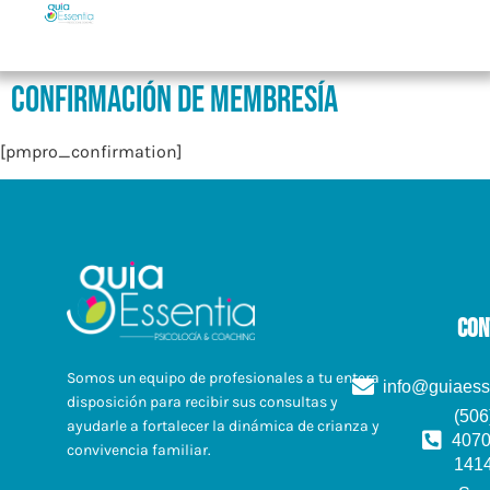
Confirmación de membresía
[pmpro_confirmation]
con
Somos un equipo de profesionales a tu entera
info@guiaess
disposición para recibir sus consultas y
(506
ayudarle a fortalecer la dinámica de crianza y
4070
convivencia familiar.
141