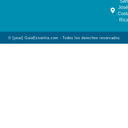
San
José
Cost
Ric
© [year] GuiaEssentia.com - Todos los derechos reservados