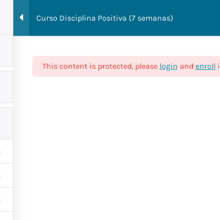
Curso Disciplina Positiva (7 semanas)
This content is protected, please
login
and
enroll
i
ión para recibir sus
za y convivencia
uiaEssentia.com - Todos los derechos reservados