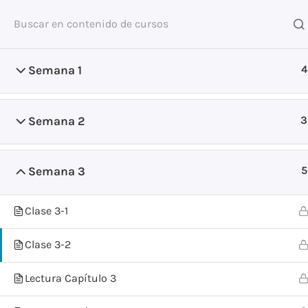
4
Semana 1
Inicio
Cursos
3
Semana 2
5
Semana 3
Somos un equipo de profesionales a tu entera disposic
Clase 3-1
consultas y ayudarle a fortalecer la dinámica de crian
familiar.
Clase 3-2
© [year] G
Lectura Capítulo 3