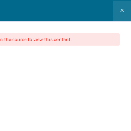
n the course to view this content!
contáctenos
info@guiaessentia.com
(506) 4070-1414
San José, Costa Rica