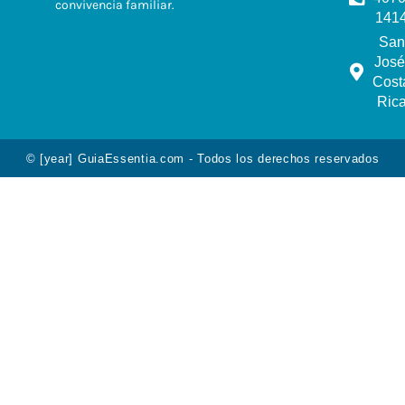
convivencia familiar.
141
San
José
Cost
Ric
© [year] GuiaEssentia.com - Todos los derechos reservados