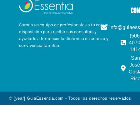
con
Somos un equipo de profesionales a tu entera
info@guiaess
disposición para recibir sus consultas y
(506
ayudarle a fortalecer la dinámica de crianza y
4070
convivencia familiar.
141
San
José
Cost
Ric
© [year] GuiaEssentia.com - Todos los derechos reservados